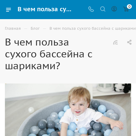
0
В чем польза сухого бассейна с шариками? Информация о товарах ROMANA в Волжском
—
—
Главная
Блог
В чем польза сухого бассейна с шариками
В чем польза
сухого бассейна с
шариками?