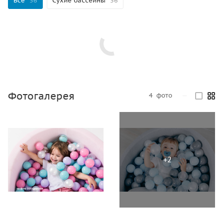
Все
36
Сухие бассейны
36
Фотогалерея
4
фото
—