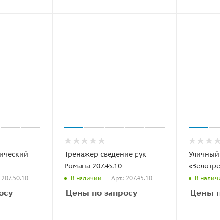
тический
Тренажер сведение рук
Уличный
Романа 207.45.10
«Велотре
: 207.50.10
Арт.: 207.45.10
В наличии
В налич
осу
Цены по запросу
Цены п