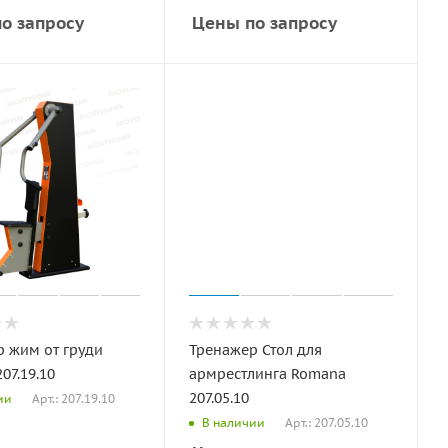
о запросу
Цены по запросу
 жим от груди
Тренажер Стол для
07.19.10
армрестлинга Romana
207.05.10
Арт.: 207.19.10
ии
Арт.: 207.05.10
В наличии