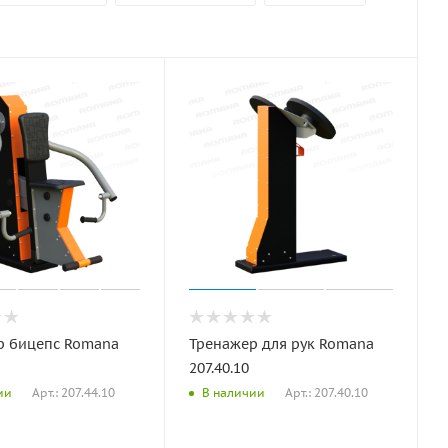
р бицепс Romana
Тренажер для рук Romana
207.40.10
Арт.: 207.44.10
Арт.: 207.40.10
ии
В наличии