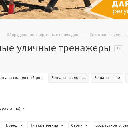
—
—
Оборудование спортивных площадок
Спортивные уличны
ные уличные тренажеры
74
omana модельный ряд:
Romana - силовые
Romana - Line
зрастание)
Бренд
Тип крепления
Серия
Возрастное огра