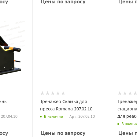
осу
Цены по запросу
Цены п
пины
Тренажер Скамья для
Тренаже
пресса Romana 207.02.10
стацион
для реаб
: 207.04.10
Арт.: 207.02.10
В наличии
В налич
осу
Цены по запросу
Цены п