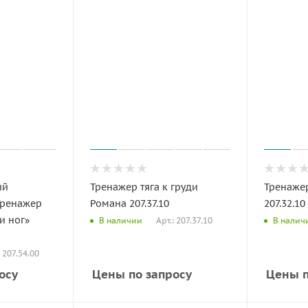
ый
Тренажер тяга к груди
Тренажер
Тренажер
Романа 207.37.10
207.32.10
и ног»
Арт.: 207.37.10
В наличии
В налич
: 207.54.00
осу
Цены по запросу
Цены п