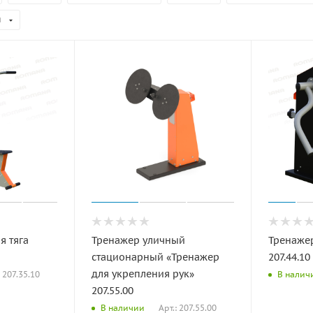
я
я тяга
Тренажер уличный
Тренаже
стационарный «Тренажер
207.44.10
для укрепления рук»
: 207.35.10
В налич
207.55.00
Арт.: 207.55.00
В наличии