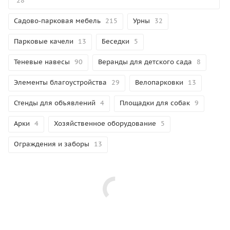
28
Садово-парковая мебель
215
Урны
32
Парковые качели
13
Беседки
5
Теневые навесы
90
Веранды для детского сада
8
Элементы благоустройства
29
Велопарковки
13
Стенды для объявлений
4
Площадки для собак
9
Арки
4
Хозяйственное оборудование
5
Ограждения и заборы
13