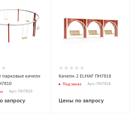
е парковые качели
Качели-2 ELMAF ПН7818
Н7810
Арт.: ПН7818
Под заказ
Арт.: ПН7810
аз
о запросу
Цены по запросу