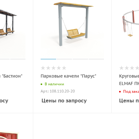
 "Бастион"
Парковые качели "Парус"
Круговы
ELMAF П
В наличии
Арт.: 108.110.20-20
Под зак
осу
Цены по запросу
Цены п