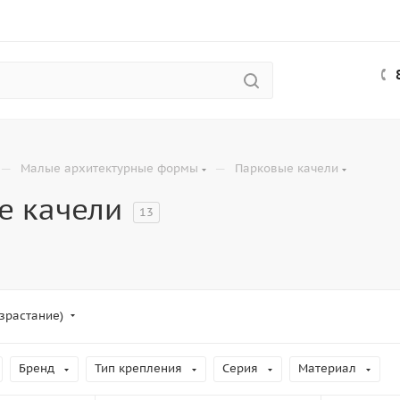
—
—
Малые архитектурные формы
Парковые качели
е качели
13
зрастание)
Бренд
Тип крепления
Серия
Материал