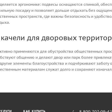
деляется эргономике: подвесы оснащаются спинкой, обе
ильную посадку и позволяет дольше отдыхать без ощущен
твенных пространств, где важны безопасность и удобство.
дыха.
качели для дворовых террито
ктивно применяются для обустройства общественных прос
обствуют общению и делают двор или парк более привлека
 другие элементы благоустройства и подчёркивают заботу 
чественным материалам служат долго и сохраняют изнача
УСЛУГИ
КАК КУПИТЬ
8 800 707-09-4