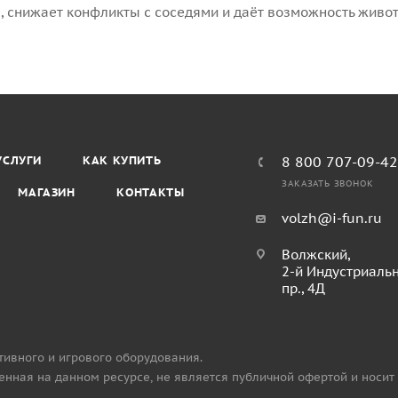
л, снижает конфликты с соседями и даёт возможность живо
УСЛУГИ
КАК КУПИТЬ
8 800 707-09-4
ЗАКАЗАТЬ ЗВОНОК
МАГАЗИН
КОНТАКТЫ
volzh@i-fun.ru
Волжский,
2-й Индустриаль
пр., 4Д
тивного и игрового оборудования.
нная на данном ресурсе, не является публичной офертой и носит