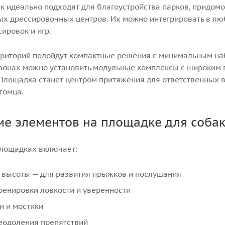
к идеально подходят для благоустройства парков, придомо
х дрессировочных центров. Их можно интегрировать в люб
сировок и игр.
риторий подойдут компактные решения с минимальным наб
зонах можно установить модульные комплексы с широким 
 Площадка станет центром притяжения для ответственных в
томца.
ие элементов на площадке для соба
лощадках включает:
 высоты — для развития прыжков и послушания
ренировки ловкости и уверенности
и и мостики
еодоления препятствий