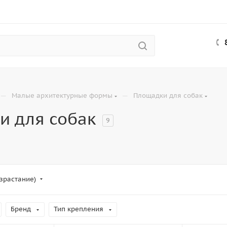
—
—
Малые архитектурные формы
Площадки для собак
и для собак
9
зрастание)
Бренд
Тип крепления