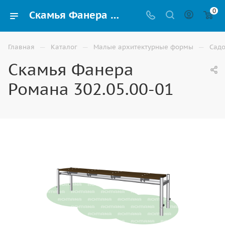
0
Скамья Фанера Романа 302.05.00-01 купить по выгодной цене в Волжском
—
—
—
Главная
Каталог
Малые архитектурные формы
Садо
Скамья Фанера
Романа 302.05.00-01