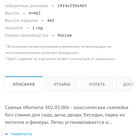
Габаритные размеры
—
1914x350x465
Высота
—
h=465
Высота падения
—
465
Гарантия
—
1 год
Страна производства
—
Россия
* Возможны незначительные изменения, не влияющие на
эксплуатационные качества продукции.
* Цвет изделия на картинке может отличаться от реального.
ОПИСАНИЕ
ОТЗЫВЫ
ОПЛАТА
ДОСТА
Скамья «Romana 302.05.00» - классическая скамейка
без спинки для сада, дачи, двора, беседки, парка из
металла и фанеры. Легко устанавливается и
прекрасно смотрится. Габаритные размеры 1914 x 350
мм