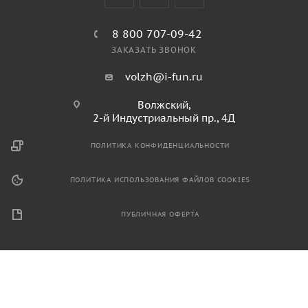
8 800 707-09-42
ЗАКАЗАТЬ ЗВОНОК
volzh@i-fun.ru
Волжский,
2-й Индустриальный пр., 4Д
ПОЛИТИКА КОНФИДЕНЦИАЛЬНОСТИ
ПОЛИТИКА ИСПОЛЬЗОВАНИЯ ФАЙЛОВ COOKIES
ПУБЛИЧНАЯ ОФЕРТА
2026 © Продажа спортивного и игрового оборудования.
Информация, размещенная на данном ресурсе, не является
публичной офертой и носит ознакомительный характер.