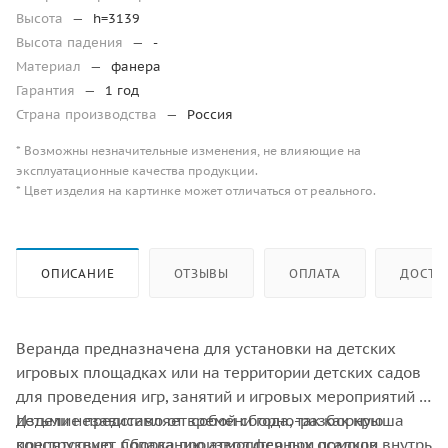
Высота
—
h=3139
Высота падения
—
-
Материал
—
фанера
Гарантия
—
1 год
Страна производства
—
Россия
* Возможны незначительные изменения, не влияющие на
эксплуатационные качества продукции.
* Цвет изделия на картинке может отличаться от реального.
ОПИСАНИЕ
ОТЗЫВЫ
ОПЛАТА
ДОСТА
Веранда предназначена для установки на детских
игровых площадках или на территории детских садов
для проведения игр, занятий и игровых мероприятий с
детьми независимо от времени года, так как крыша
Изделие представляет собой сборно-разборную
препятствует попаданию атмосферных осадков внутрь
конструкцию. Сборка производится при помощи