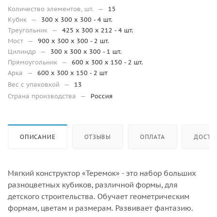
Количество элементов, шт.
—
15
Кубик
—
300 х 300 х 300 - 4 шт.
Треугольник
—
425 х 300 х 212 - 4 шт.
Мост
—
900 х 300 х 300 - 2 шт.
Цилиндр
—
300 х 300 х 300 - 1 шт.
Прямоугольник
—
600 х 300 х 150 - 2 шт.
Арка
—
600 х 300 х 150 - 2 шт
Вес с упаковкой
—
13
Страна производства
—
Россия
ОПИСАНИЕ
ОТЗЫВЫ
ОПЛАТА
ДОСТА
Мягкий конструктор «Теремок» - это набор больших
разноцветных кубиков, различной формы, для
детского строительства. Обучает геометрическим
формам, цветам и размерам. Развивает фантазию.