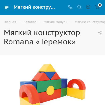
0
Мягкий конструктор Romana «Теремок» для детей купить в Волжском
—
—
—
Главная
Каталог
Мягкие модули
Мягкие конструкто
Мягкий конструктор
Romana «Теремок»