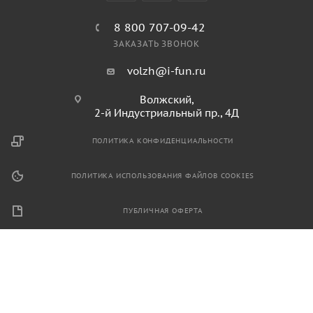
8 800 707-09-42
ЗАКАЗАТЬ ЗВОНОК
volzh@i-fun.ru
Волжский,
2-й Индустриальный пр., 4Д
ПОЛИТИКА КОНФИДЕНЦИАЛЬНОСТИ
ПОЛИТИКА ИСПОЛЬЗОВАНИЯ ФАЙЛОВ COOKIES
ПУБЛИЧНАЯ ОФЕРТА
2026 © Продажа спортивного и игрового оборудования.
Информация, размещенная на данном ресурсе, не является
публичной офертой и носит ознакомительный характер.