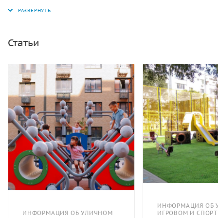
включает пять объемных шестигранников,
соединенных переходами, а также горку и
лазательные элементы. Для безопасности
установлены ограждения. Они предотвращают
Статьи
случайные падения с высоты. Конструкция крепится с
помощью бетонирования. Торцы труб и выступающие
элементы снабжены защитными пластиковыми
заглушками для предотвращения травм. Все
крепежные элементы выполнены из
антикоррозионных материалов. Металлические части
окрашены полимерной порошковой эмалью, а
фанерные элементы — краской на основе акрилата.
Поэтому комплекс устойчив к погодным условиям и
износу.
ИНФОРМАЦИЯ ОБ 
ИНФОРМАЦИЯ ОБ УЛИЧНОМ
ИГРОВОМ И СПОР