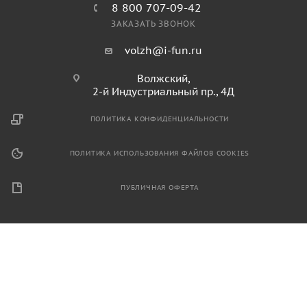
8 800 707-09-42
ЗАКАЗАТЬ ЗВОНОК
volzh@i-fun.ru
Волжский,
2-й Индустриальный пр., 4Д
ПОЛИТИКА КОНФИДЕНЦИАЛЬНОСТИ
ПОЛИТИКА ИСПОЛЬЗОВАНИЯ ФАЙЛОВ COOKIES
ПУБЛИЧНАЯ ОФЕРТА
2026 © Продажа спортивного и игрового оборудования.
Информация, размещенная на данном ресурсе, не является
публичной офертой и носит ознакомительный характер.