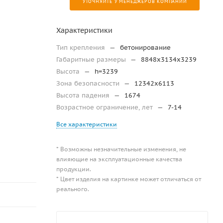
УТОЧНЯЙТЕ У МЕНЕДЖЕРОВ КОМПАНИИ
Характеристики
Тип крепления
—
бетонирование
Габаритные размеры
—
8848х3134х3239
Высота
—
h=3239
Зона безопасности
—
12342х6113
Высота падения
—
1674
Возрастное ограничение, лет
—
7-14
Все характеристики
* Возможны незначительные изменения, не
влияющие на эксплуатационные качества
продукции.
* Цвет изделия на картинке может отличаться от
реального.