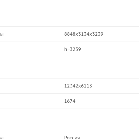
ры
8848х3134х3239
h=3239
12342х6113
1674
ва
Россия