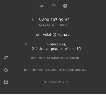
8 800 707-09-42
ЗАКАЗАТЬ ЗВОНОК
volzh@i-fun.ru
Волжский,
2-й Индустриальный пр., 4Д
ПОЛИТИКА КОНФИДЕНЦИАЛЬНОСТИ
ПОЛИТИКА ИСПОЛЬЗОВАНИЯ ФАЙЛОВ COOKIES
ПУБЛИЧНАЯ ОФЕРТА
2026 © Продажа спортивного и игрового оборудования.
Информация, размещенная на данном ресурсе, не является